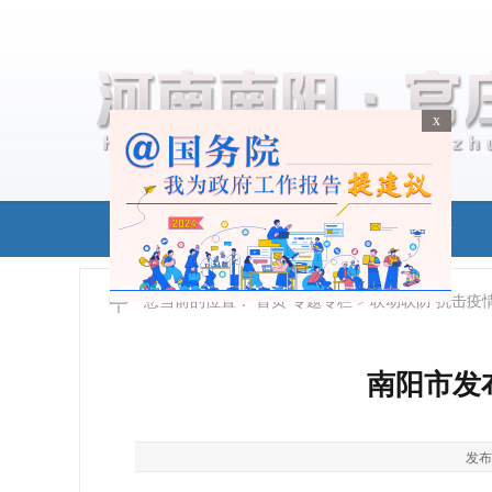
x
x
首页
政务公开
您当前的位置：
首页
专题专栏
> 联动联防 抗击疫
南阳市发
发布时