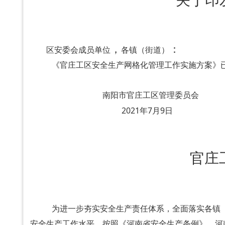
关于印
，
：
区安委会成员单位
各镇（街道）
《官庄工区安全生产网格化管理工作实施方案》
南阳市官庄工区管理委员会
2021
年
7
月
9
日
官庄
为进一步夯实安全生产责任体系，全面落实各镇
安全生产工作水平，按照《河南省安全生产条例》、河