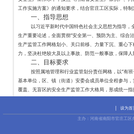
工作实施方案》的通知要求，结合官庄工区实际，特制
一、指导思想
以习近平新时代中国特色社会主义思想为指导，
生产重要论述，全面贯彻
“
安全第一、预防为主、综合
生产监管工作网格划小、关口前移、力量下沉、重心下
力，坚决杜绝较大及以上事故、防范一般事故，保障人
二、目标要求
按照属地管理和行业监管划分责任网格，以
“
有班
基本单位，区、镇（街道）安委会成员单位全程参与，
覆盖、无盲区的安全生产监管工作大格局，形成统一指
年底，全面建成法制化、责任化、规范化、标准化，运
三、主要任务
|
设为首
（一）属地监管网格划分
主办：河南省南阳市官庄工区
1.
一级网格。
由
区党工委管委会
、区安委会成员