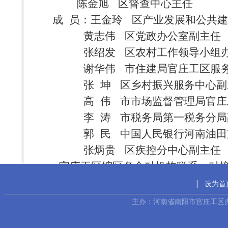
陈金旭
区督查中心主任
成
员：王金玲
区产业发展和公共建
黄志伟
区党政办公室副主任
张绍发
区农村工作领导小组
谢华伟
市住建局官庄工区服
张
坤
区乡村振兴服务中心副
高
伟
市市场监督管理局官庄
李
涛
市税务局第一税务分局
郭
民
中国人民银行河南油田
张炳贵
区疾控分中心副主任
官庄工区辖区各金融机构联系、对
区财金局牵头负责工作的推进和协调
|
设为首
平台数据汇集；产发、工信、住建、科技
主办：河南省南阳市官庄工区
相关企业在平台注册，提交线上融资需求