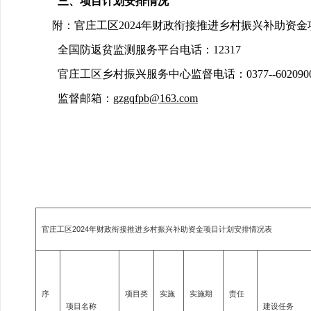
三、项目计划安排情况
附：
官庄工区
20
24
年财政衔接推进乡村振兴补助资金
全国防返贫监测服务平台电话：
12317
官庄工区
乡村振兴
服务中心
监督电话：
0377--
602090
监督邮箱：
gzgqfpb@163.com
官庄工区2024年财政衔接推进乡村振兴补助资金项目计划安排情况表
序
项目类
实施
实施期
责任
项目名称
建设任务