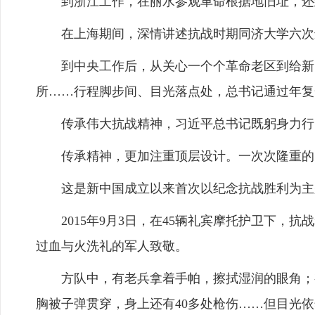
到浙江工作，在丽水参观革命根据地旧址，还
在上海期间，深情讲述抗战时期同济大学六次
到中央工作后，从关心一个个革命老区到给新四
所……行程脚步间、目光落点处，总书记通过年复
传承伟大抗战精神，习近平总书记既躬身力行、
传承精神，更加注重顶层设计。一次次隆重的国
这是新中国成立以来首次以纪念抗战胜利为主
2015年9月3日，在45辆礼宾摩托护卫下，
过血与火洗礼的军人致敬。
方队中，有老兵拿着手帕，擦拭湿润的眼角；有
胸被子弹贯穿，身上还有40多处枪伤……但目光