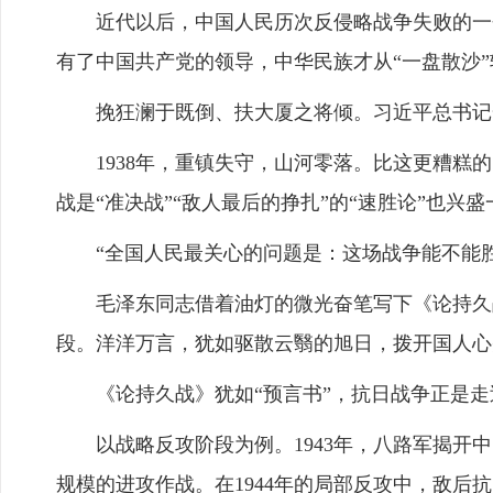
近代以后，中国人民历次反侵略战争失败的一个
有了中国共产党的领导，中华民族才从“一盘散沙
挽狂澜于既倒、扶大厦之将倾。习近平总书记一
1938年，重镇失守，山河零落。比这更糟糕的，
战是“准决战”“敌人最后的挣扎”的“速胜论”也兴盛
“全国人民最关心的问题是：这场战争能不能胜
毛泽东同志借着油灯的微光奋笔写下《论持久战
段。洋洋万言，犹如驱散云翳的旭日，拨开国人心
《论持久战》犹如“预言书”，抗日战争正是走
以战略反攻阶段为例。1943年，八路军揭开中
规模的进攻作战。在1944年的局部反攻中，敌后