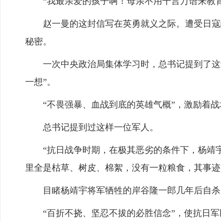
“我最亲爱的孩子啊！母亲不用千言万语来教育
赵一曼的这封信写在英勇就义之际。遭受日寇酷
秘密。
一次中央政治局集体学习时，总书记提到了这封
一想”。
“不畏强暴、血战到底的英雄气概”，激励着战场
总书记提到过这样一位军人。
“抗日战争时期，在极其恶劣的条件下，杨靖宇
里全是枯草、树皮、棉絮，没有一粒粮食，其事迹
目睹杨靖宇将军牺牲的岸谷隆一郎几年后自杀，
“百折不挠、坚忍不拔的必胜信念”，使抗日军民