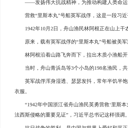
——发扬伟大抗战精神，为推动构建人类命运
营救“里斯本丸”号船英军战俘，这是一段习近
1942年10月2日，舟山渔民林阿根正在山上干
原来，载有英军战俘的“里斯本丸”号船被美军
林阿根沿着山路飞奔而下，拉出木质小渔船开始
当时，舟山青浜岛等3个小岛的198名渔民，共从
英军战俘浑身湿透、瑟瑟发抖，常年半饥半饱的
衣服。
“1942年中国浙江省舟山渔民英勇营救‘里斯
法西斯侵略的重要见证”，习近平总书记这样强调