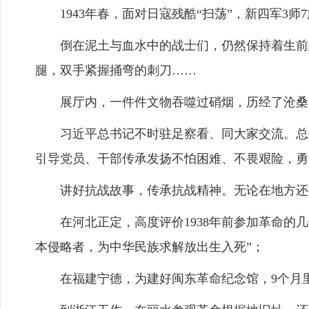
1943年春，面对日寇残酷“扫荡”，新四军3师7
倒在泥土与血水中的战士们，仍然保持着生前战
腿，双手紧握捅弯的刺刀……
展厅内，一件件文物吞噬过硝烟，历经了沧桑，
习近平总书记不时驻足察看、同大家交流。总书
引导党员、干部传承发扬不怕困难、不畏艰险，勇
讲好抗战故事，传承抗战精神。无论在地方还是
在河北正定，高度评价1938年前参加革命的几
本侵略者，为中华民族求解放出生入死”；
在福建宁德，为建好闽东革命纪念馆，9个月里4