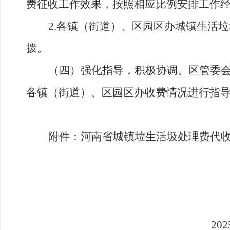
费征收工作效果，按照相应比例安排工作
2.
各镇（
街道
）、区园区办
城
镇
生活垃
拨
。
（
四
）
强化指导
，
积极协调
。
区管委
各镇
（
街道
）、
区
园区办收费情况进行指
附件
：
河南省城镇垃生活圾处理费代
202