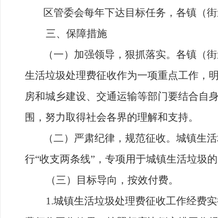
区
管委会
每年下达目标任务，各镇
（
街
三
、保障措施
（
一）加强领导，狠抓落实。
各镇
（
街
生活
垃圾处理费征收作为一项重点工作，
房和城乡建设
、
交通运输
等部门要结合自
围，努力取得社会各界的理解和支持。
（
二）严肃纪律，规范征收。
城
镇
生活
行
“
收支两条线
”，
专项用于城
镇
生活垃圾的
（
三
）
目标导向
，
按效付费
。
1.
城
镇
生活垃圾处理费征收工作经费实