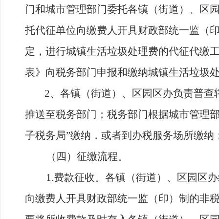
门和城市管理部门
委托各镇
（
街道
）、区
托代征单位向缴费人开具
财政部统一监
（
定，进行城镇
生活
垃圾处理
费
的代征代缴
表》向税务部门申报和缴纳城镇
生活
垃圾
2
、各镇（街道）
、
区园区办
负责普查
推送至税务部门；税务部门根据城市管理
子税务局
”
缴纳，或者到办税服务场所缴纳
（四）征缴流程。
1.
费款征收。
各
镇
（
街道
）、
区园区办
向缴费人开具财政
部统一监
（
印
）
制的非