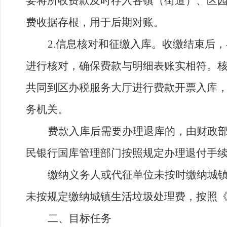
要将所收费款及时存入
各镇
（
街道
）、区
费
收据存根，用于后期对账。
2.
信息核对和征缴入库。收缴
结
束后，
进行核对，确保费款与明细表账实相符。
共同到区办税服务大厅进行费款开票入库
务机关。
费款入库后需要办理退库的，由财政
民银行国库管理部门按照规定办理退
付
手
缴纳义务人或代征单位未按时缴纳
城
未按规定缴纳城镇生活垃圾处理费，按照
二
、目标任务