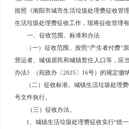
按照《南阳市城市生活垃圾处理费征收管
生活
垃圾处理费征收工作，现将征收管理
一
、征收范围、标准和办法
（
一）征收范围。
按照
“
产生者付费
”
营运者、城
镇
居民和城
镇
暂住人口
等
，应
办法》（宛政办
〔
2025
〕
16
号）
的规
定
缴
（
二）征收标准。
城
镇
生活垃圾处理费
号文件执行
。
（
三）征收办法。
1
、
城镇
生活
垃圾处理费征收实行
“
统一