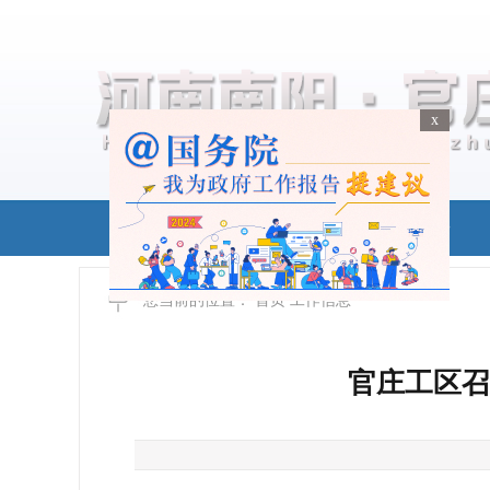
x
x
首页
政务公开
您当前的位置：
首页
工作信息
官庄工区召