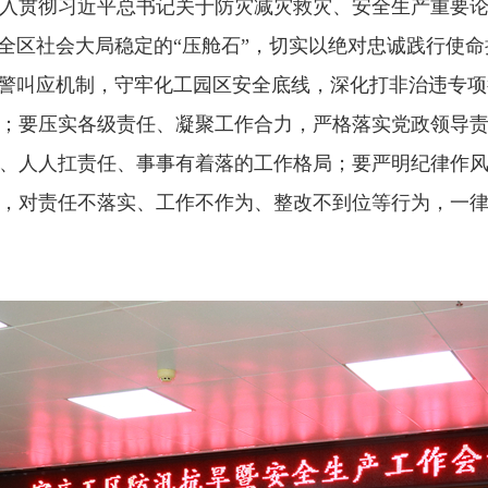
入贯彻习近平总书记关于防灾减灾救灾、安全生产重要
乎全区社会大局稳定的“压舱石”，切实以绝对忠诚践行使
2”预警叫应机制，守牢化工园区安全底线，深化打非治违专
；要压实各级责任、凝聚工作合力，严格落实党政领导
、人人扛责任、事事有着落的工作格局；要严明纪律作风
，对责任不落实、工作不作为、整改不到位等行为，一