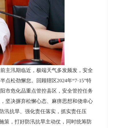
当前主汛期临近，极端天气多发频发，安全
劲懈怠。回顾辖区2024年“7·15”特
南阳市危化品重点管控县区，安全管控任务
性，坚决摒弃松懈心态、麻痹思想和侥幸心
焦防汛抗旱、强化责任落实，抓实责任压
准施策，打好防汛抗旱主动仗，同时统筹防