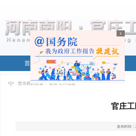
x
x
首页
政务公开
您当前的位置：
首页
工作信息
官庄工
发布时间：2026