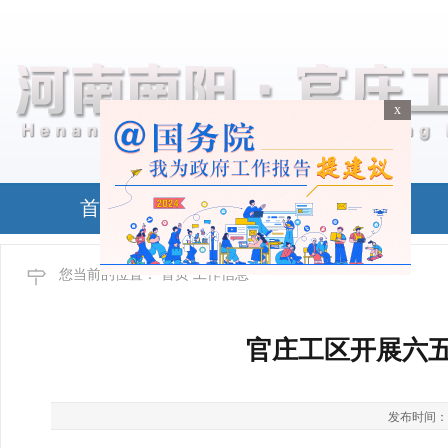
x
x
首页
政务公开
您当前的位置：
首页
工作信息
官庄工区开展六
发布时间：2026