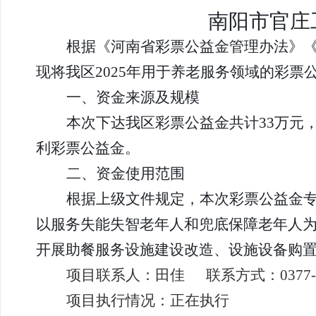
南阳市官庄
根据《河南省彩票公益金管理办法》《
现将我区2025年用于养老服务领域的彩票
一、
资金来源及规模
本次下达我区彩票公益金共计33万元
利彩票公益金。
二、
资金使用范围
根据上级文件规定，本次彩票公益金专项
以服务失能失智老年人和兜底保障老年人为
开展助餐服务设施建设改造、设施设备购
项目联系人：田佳 联系方式：0377-60
项目执行情况：正在执行