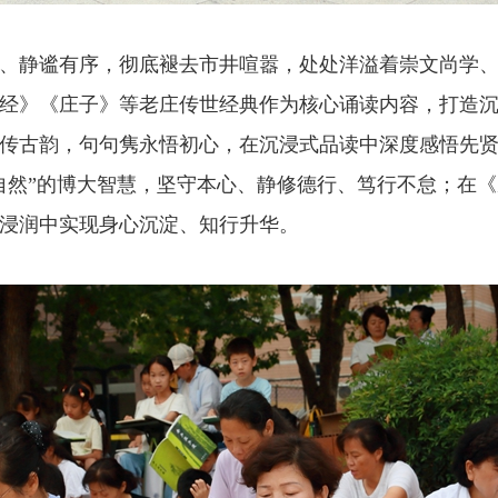
、静谧有序，彻底褪去市井喧嚣，处处洋溢着崇文尚学
经》《庄子》等老庄传世经典作为核心诵读内容，打造
传古韵，句句隽永悟初心，在沉浸式品读中深度感悟先
自然”的博大智慧，坚守本心、静修德行、笃行不怠；在
浸润中实现身心沉淀、知行升华。