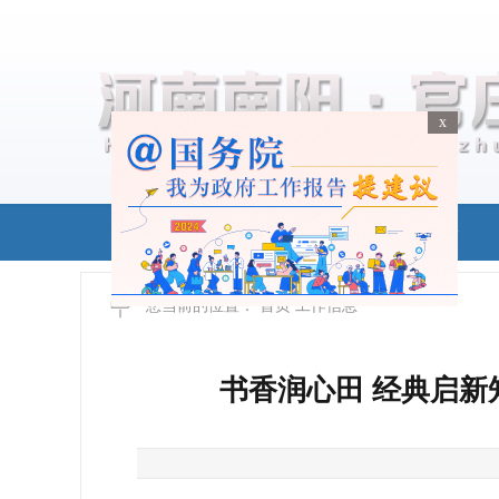
x
x
首页
政务公开
您当前的位置：
首页
工作信息
书香润心田 经典启新