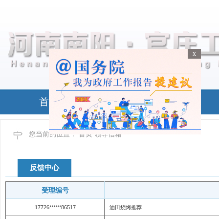
x
x
首页
政务公开
您当前的位置：
首页
领导信箱
反馈中心
受理编号
17726******86517
油田烧烤推荐