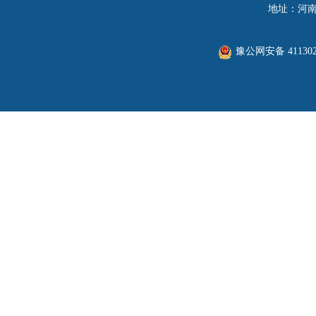
地址：河南
豫公网安备 411302